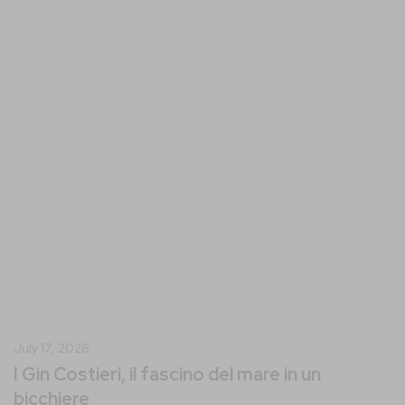
July
17
,
2026
I Gin Costieri, il fascino del mare in un
bicchiere