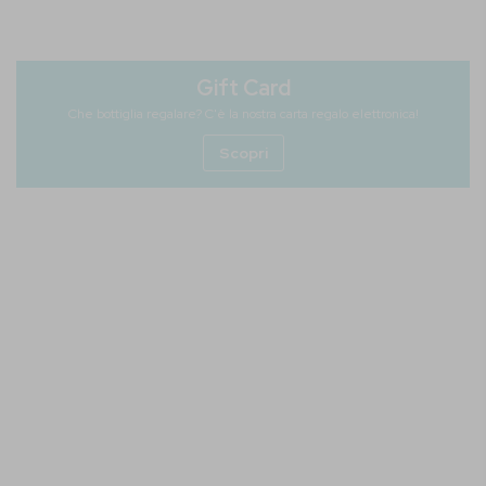
Gift Card
Che bottiglia regalare? C'è la nostra carta regalo elettronica!
Scopri