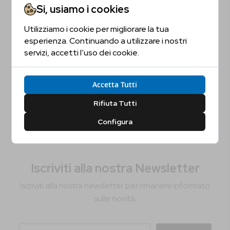
30,95 €
32,90 €
Si, usiamo i cookies
Utilizziamo i cookie per migliorare la tua
Sei Maggiorenne?
Aggiungi Al Carrello
esperienza. Continuando a utilizzare i nostri
servizi, accetti l’uso dei cookie.
Conferma la tua età per proseguire
Accetta Tutti
Sì, Confermo
No, Non Confermo
Rifiuta Tutti
Configura
Iscriviti alla nostra Newsletter
Iscriviti alla nostra newsletter per rimanere informato
sulle novità.