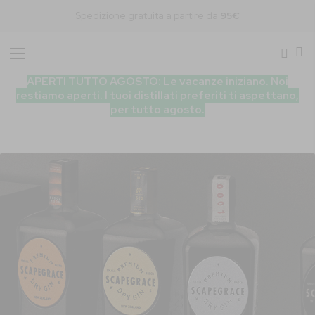
Spedizione gratuita a partire da
95€
Toggle
Nav
APERTI TUTTO AGOSTO: Le vacanze iniziano. Noi
restiamo aperti. I tuoi distillati preferiti ti aspettano,
per tutto agosto.