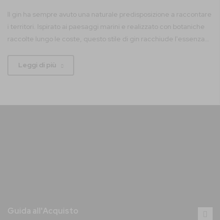
Il gin ha sempre avuto una naturale predisposizione a raccontare
i territori. Ispirato ai paesaggi marini e realizzato con botaniche
raccolte lungo le coste, questo stile di gin racchiude l'essenza
del mare
Leggi di più
Guida all'Acquisto