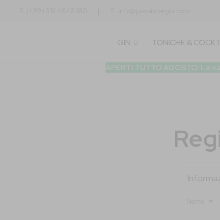
(+39) 331 4646 180
info@passionegin.com
GIN
TONICHE & COCKT
APERTI TUTTO AGOSTO: Le vacanze
Reg
Informaz
Nome