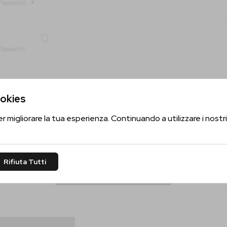
Password
 Password
Sei Maggiorenne?
ookies
Conferma la tua età per proseguire
er migliorare la tua esperienza. Continuando a utilizzare i nostri 
PEC
Sì, Confermo
Rifiuta Tutti
tinatario
No, Non Confermo