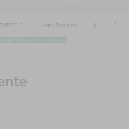
ITP
Carrell
Login
/ Registrati
CONTATTI
|
 ti aspettano, per tutto agosto.
ente