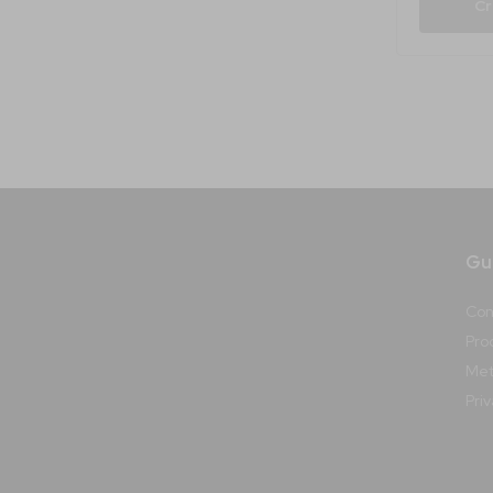
Cr
Gui
Con
Prod
Met
Pri