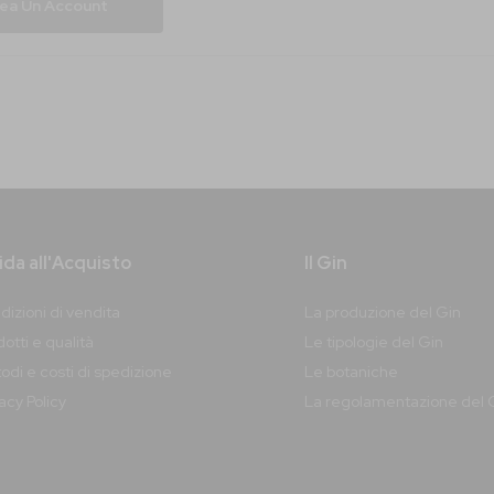
ea Un Account
da all'Acquisto
Il Gin
dizioni di vendita
La produzione del Gin
otti e qualità
Le tipologie del Gin
odi e costi di spedizione
Le botaniche
vacy
Policy
La regolamentazione del 