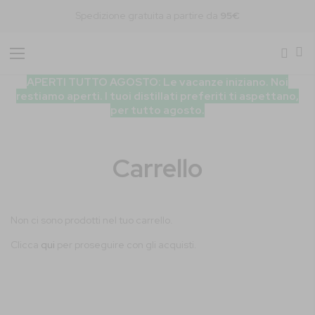
Spedizione gratuita a partire da
95€
Toggle
Nav
APERTI TUTTO AGOSTO: Le vacanze iniziano. Noi
restiamo aperti. I tuoi distillati preferiti ti aspettano,
per tutto agosto.
Carrello
Non ci sono prodotti nel tuo carrello.
Clicca
qui
per proseguire con gli acquisti.