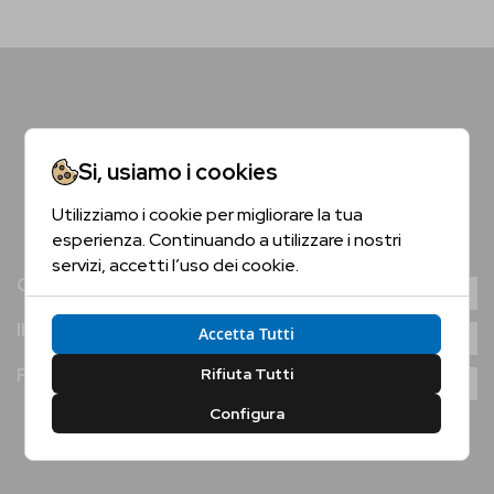
Si, usiamo i cookies
Utilizziamo i cookie per migliorare la tua
Sei Maggiorenne?
esperienza. Continuando a utilizzare i nostri
servizi, accetti l’uso dei cookie.
Conferma la tua età per proseguire
Guida all'Acquisto
Il Gin
Accetta Tutti
Sì, Confermo
No, Non Confermo
Passione Gin (by Whisky Italy)
Rifiuta Tutti
Configura