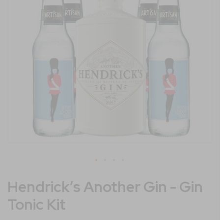
immagini
Vai
Hendrick’s Another Gin - Gin
all'inizio
della
Tonic Kit
galleria
di