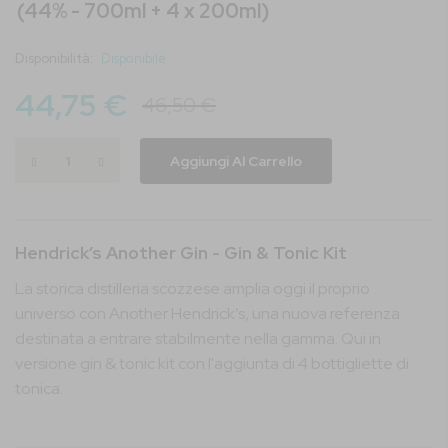
(44% - 700ml + 4 x 200ml)
immagini
Disponibilità:
Disponibile
44,75 €
46,50 €
Aggiungi Al Carrello
Hendrick’s Another Gin - Gin & Tonic Kit
La storica distilleria scozzese amplia oggi il proprio
universo con Another Hendrick’s, una nuova referenza
destinata a entrare stabilmente nella gamma. Qui in
versione gin & tonic kit con l'aggiunta di 4 bottigliette di
tonica.