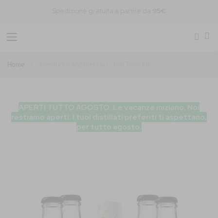
Spedizione gratuita a partire da
95€
Toggle
Nav
Home
Hendrick’s Another Gin - Gin Tonic Kit
APERTI TUTTO AGOSTO: Le vacanze iniziano. Noi
restiamo aperti. I tuoi distillati preferiti ti aspettano,
per tutto agosto.
Vai
alla
fine
della
galleria
di