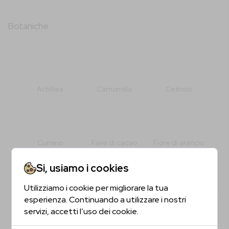
Botaniche
Achillea
Camomilla
Cetriolo
Cumino
Fave di cacao
Fiore di arancio
Si, usiamo i cookies
Più (+9)
Utilizziamo i cookie per migliorare la tua
Sei Maggiorenne?
Fiore di sambuco
Ginepro
Pepe cubebe
esperienza. Continuando a utilizzare i nostri
servizi, accetti l’uso dei cookie.
Conferma la tua età per proseguire