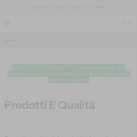
Spedizione gratuita a partire da
95€
Toggle
Nav
Home
Prodotti e qualità Passione Gin
APERTI TUTTO AGOSTO: Le vacanze iniziano. Noi
restiamo aperti. I tuoi distillati preferiti ti aspettano,
per tutto agosto.
Prodotti E Qualità