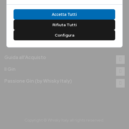
Conferma la tua età per proseguire
Accetta Tutti
Sì, Confermo
No, Non Confermo
Rifiuta Tutti
Configura
Guida all'Acquisto
Il Gin
Passione Gin (by Whisky Italy)
Copyright © Whisky Italy all rights reserved.