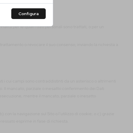
Configura
lità per le quali i dati personali sono trattati, o per un
trattamento o revocare il suo consenso, inviando la richiesta a
ti i cui campi sono contraddistinti da un asterisco o altrimenti
o. Il mancato, parziale o inesatto conferimento dei Dati
 esecuzione; mentre il mancato, parziale o inesatto
con la navigazione sul Sito o l’utilizzo di cookie; o c) grazie
eressato esprime in fase di richiesta.