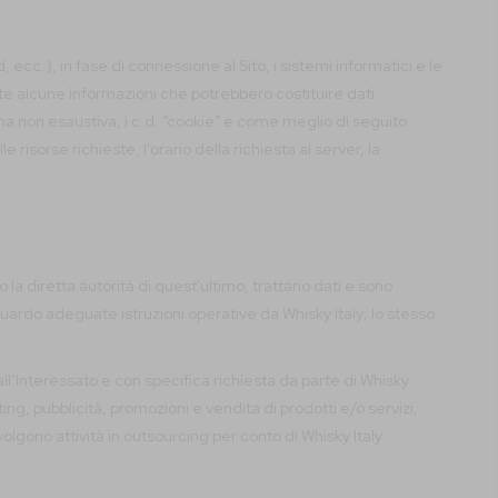
ecc.), in fase di connessione al Sito, i sistemi informatici e le
 alcune informazioni che potrebbero costituire dati
 ma non esaustiva, i c.d. “cookie” e come meglio di seguito
e risorse richieste, l’orario della richiesta al server, la
 la diretta autorità di quest'ultimo, trattano dati e sono
guardo adeguate istruzioni operative da Whisky Italy; lo stesso
all’Interessato e con specifica richiesta da parte di Whisky
ing, pubblicità, promozioni e vendita di prodotti e/o servizi,
svolgono attività in outsourcing per conto di Whisky Italy.