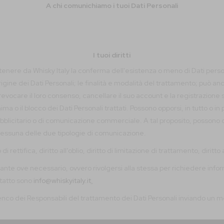
A chi comunichiamo i tuoi Dati Personali
I tuoi diritti
ottenere da Whisky Italy la conferma dell'esistenza o meno di Dati pers
rigine dei Dati Personali; le finalità e modalità del trattamento; può a
revocare il loro consenso, cancellare il suo account e la registrazione s
 o il blocco dei Dati Personali trattati. Possono opporsi, in tutto o in 
le pubblicitario o di comunicazione commerciale. A tal proposito, poss
nessuna delle due tipologie di comunicazione.
o di rettifica, diritto all’oblio, diritto di limitazione di trattamento, diritto
te ove necessario, ovvero rivolgersi alla stessa per richiedere informazi
ntatto sono
info@whiskyitaly.it
.
elenco dei Responsabili del trattamento dei Dati Personali inviando un m