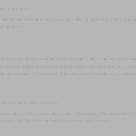
ale informativo
alle attività preliminari e conseguenti alla richiesta di contatto, di is
e giuridica.
r corso alle attività preliminari e conseguenti all’acquisto di un Serviz
va ricevuta o fattura, la trattazione dei reclami e/o segnalazioni al ser
ligo derivante dal contratto. Si precisa inoltre che Whisky Italy non d
elli acquistati dall’interessato
are i dati di contatto comunicati dall’Interessato, ai fini di vendita dire
ita, a meno che l’interessato non si opponga esplicitamente.