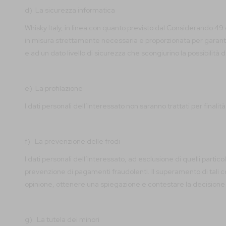
d) La sicurezza informatica
Whisky Italy, in linea con quanto previsto dal Considerando 49 de
in misura strettamente necessaria e proporzionata per garantire
e ad un dato livello di sicurezza che scongiurino la possibilità 
e) La profilazione
I dati personali dell’Interessato non saranno trattati per finalità 
f) La prevenzione delle frodi
I dati personali dell’Interessato, ad esclusione di quelli partico
prevenzione di pagamenti fraudolenti. Il superamento di tali con
opinione, ottenere una spiegazione e contestare la decisione m
g) La tutela dei minori