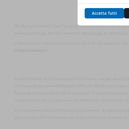
Accetta Tutti
Whisky Italy tratterà i Dati Personali dell’Interessato per un ar
periodo più lungo, per fini consentiti dalla legge, e comunque c
L’utente può in ogni momento richiedere la cancellazione del su
info@whiskyitaly.it
.
Il conferimento di dati personali è facoltativo, ma per alcuni d
contrassegnati come obbligatori) affinché Whisky Italy possa so
Personali contrassegnati da un asterisco, in quanto necessari 
conferimento dei Dati Personali facoltativi non comporta alc
Il conferimento dei Dati Personali può avvenire: a) mediante la c
alla richiesta dell’interessato ad un Social Network al quale è i