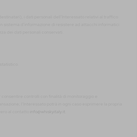
inatari), i dati personali dell’Interessato relativi al traffico
un sistema d’informazione di resistere ad attacchi informatici
ezza dei dati personali conservati.
statistico.
r consentire controlli con finalità di monitoraggio e
ansazione; l’Interessato potrà in ogni caso esprimere la propria
vero al contatto
info@whiskyitaly.it
.