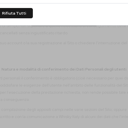
Sì, Confermo
Rifiuta Tutti
Per quanto conserviamo i tuoi dati
No, Non Confermo
co di tempo non superiore a quello necessario al conseguimento delle fina
ancellati senza ingiustificato ritardo.
o account o la sua registrazione al Sito o chiedere l’interruzione del 
Natura e modalità di conferimento dei Dati Personali degli utenti
ati personali il conferimento è obbligatorio (cioè necessario per quei da
ddisfare le esigenze dell'utente nell'ambito delle funzionalità del Sit
per l'esecuzione della prestazione richiesta, non rende possibile tale
una conseguenza.
ompilazione degli appositi campi nelle varie sezioni del Sito; oppure b) 
scritto e con la comunicazione a Whisky Italy di alcuni dei dati che l’int