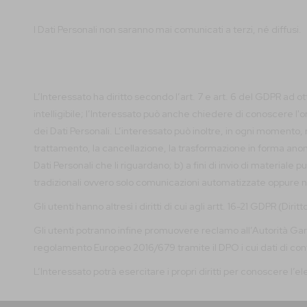
I Dati Personali non saranno mai comunicati a terzi, né diffusi.
L’Interessato ha diritto secondo l’art. 7 e art. 6 del GDPR ad 
intelligibile; l’Interessato può anche chiedere di conoscere l'o
dei Dati Personali. L’interessato può inoltre, in ogni momento, 
trattamento, la cancellazione, la trasformazione in forma anonima
Dati Personali che li riguardano; b) a fini di invio di materia
tradizionali ovvero solo comunicazioni automatizzate oppure 
Gli utenti hanno altresì i diritti di cui agli artt. 16-21 GDPR (Diritt
Gli utenti potranno infine promuovere reclamo all’Autorità Garan
regolamento Europeo 2016/679 tramite il DPO i cui dati di co
L’Interessato potrà esercitare i propri diritti per conoscere l’