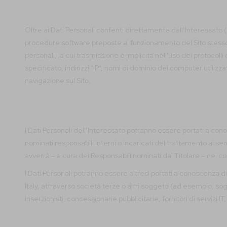
Oltre ai Dati Personali conferiti direttamente dall’Interessato 
procedure software preposte al funzionamento del Sito stess
personali, la cui trasmissione è implicita nell'uso dei protoco
specificato, indirizzi “IP”, nomi di dominio dei computer utilizzati
navigazione sul Sito.
I Dati Personali dell’Interessato potranno essere portati a cono
nominati responsabili interni o incaricati del trattamento ai se
avverrà – a cura dei Responsabili nominati dal Titolare – nei co
I Dati Personali potranno essere altresì portati a conoscenza di
Italy, attraverso società terze o altri soggetti (ad esempio, so
inserzionisti, concessionarie pubblicitarie, fornitori di servizi I