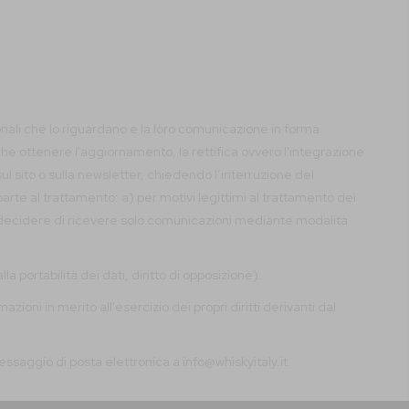
onali che lo riguardano e la loro comunicazione in forma
nche ottenere l'aggiornamento, la rettifica ovvero l'integrazione
ul sito o sulla newsletter, chiedendo l’interruzione del
parte al trattamento: a) per motivi legittimi al trattamento dei
ono decidere di ricevere solo comunicazioni mediante modalità
 alla portabilità dei dati, diritto di opposizione).
oni in merito all'esercizio dei propri diritti derivanti dal
essaggio di posta elettronica a info@whiskyitaly.it.