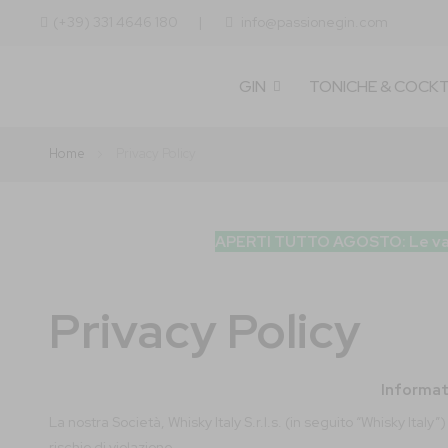
(+39) 331 4646 180
info@passionegin.com
GIN
TONICHE & COCKT
Home
Privacy Policy
APERTI TUTTO AGOSTO: Le vacanze
Privacy Policy
Informat
La nostra Società, Whisky Italy S.r.l.s. (in seguito “Whisky Ital
rischio di violazione.