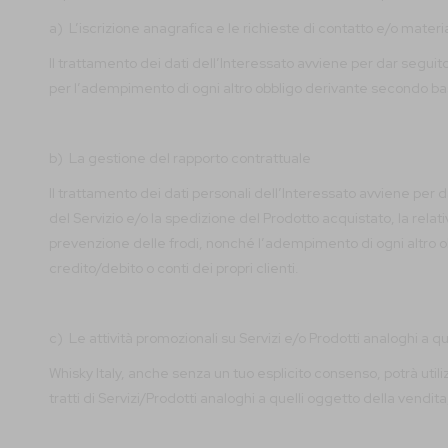
a) L’iscrizione anagrafica e le richieste di contatto e/o materi
Il trattamento dei dati dell’Interessato avviene per dar seguito 
per l’adempimento di ogni altro obbligo derivante secondo bas
b) La gestione del rapporto contrattuale
Il trattamento dei dati personali dell’Interessato avviene per da
del Servizio e/o la spedizione del Prodotto acquistato, la relati
prevenzione delle frodi, nonché l’adempimento di ogni altro obb
credito/debito o conti dei propri clienti.
c) Le attività promozionali su Servizi e/o Prodotti analoghi a qu
Whisky Italy, anche senza un tuo esplicito consenso, potrà utilizz
tratti di Servizi/Prodotti analoghi a quelli oggetto della vend