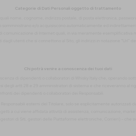
Categorie di Dati Personali oggetto di trattamento
(quali nome, cognome, indirizzo postale, di posta elettronica, password, 
o somministrano e/o acquisiscono automaticamente ed indirettamente
lli di comunicazione di Internet quali, in via meramente esemplificativa
 dagli utenti che si connettono al Sito, gli indirizzi in notazione “Url” dell
Chi potrà venire a conoscenza dei tuoi dati
scenza di dipendenti o collaboratori di Whisky Italy che, operando sotto
nsi degli artt.28 e 29 amministratori di sistema e che riceveranno al ri
nfronti dei dipendenti o collaboratori dei Responsabili.
 Responsabili esterni del Titolare, solo se esplicitamente autorizzati d
ggetti a cui viene affidata attività di assistenza, comunicazione, market
T, gestori di Siti, gestori delle Piattaforme elettroniche, Corrieri) - che 