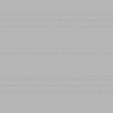
l GDPR, tratta, anche per mezzo dei suoi fornitori esterni (terzi e/o dest
 la sicurezza dell’informazione e dei dati, vale a dire la capacità di 
di compromissione del sistema, la disponibilità, l’integrità e la riservat
di profilazione, verranno trattati solo i dati in forma anonima e a livello 
lari (Art. 9 del GDPR) o giudiziari (Art. 10 del GDPR) saranno trattati pe
trolli con esito negativo comporterà l’impossibilità di effettuare la tr
otivando le proprie ragioni al nostro servizio di Assistenza Clienti ov