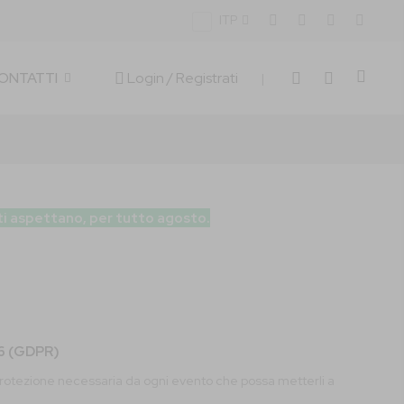
ITP
Carrell
Login
/ Registrati
CONTATTI
|
 ti aspettano, per tutto agosto.
16 (GDPR)
 la protezione necessaria da ogni evento che possa metterli a