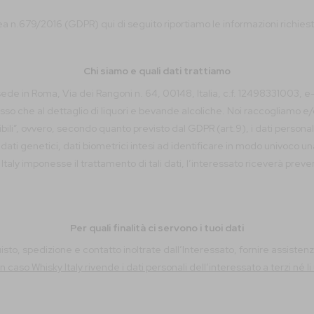
 n.679/2016 (GDPR) qui di seguito riportiamo le informazioni richieste 
Chi siamo e quali dati trattiamo
on sede in Roma, Via dei Rangoni n. 64, 00148, Italia, c.f. 12498331003, e
sso che al dettaglio di liquori e bevande alcoliche. Noi raccogliamo e/o
ili”, ovvero, secondo quanto previsto dal GDPR (art.9), i dati personali ch
ati genetici, dati biometrici intesi ad identificare in modo univoco una p
 Italy imponesse il trattamento di tali dati, l’interessato riceverà prev
Per quali finalità ci servono i tuoi dati
cquisto, spedizione e contatto inoltrate dall’Interessato, fornire assist
n caso Whisky Italy rivende i dati personali dell’interessato a terzi né li