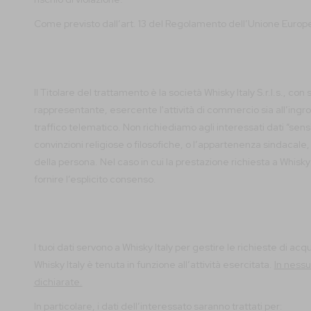
Come previsto dall’art. 13 del Regolamento dell’Unione Europea
Il Titolare del trattamento è la società Whisky Italy S.r.l.s., c
rappresentante, esercente l'attività di commercio sia all’ingro
traffico telematico. Non richiediamo agli interessati dati “sensib
convinzioni religiose o filosofiche, o l’appartenenza sindacale, d
della persona. Nel caso in cui la prestazione richiesta a Whisky
fornire l’esplicito consenso.
I tuoi dati servono a Whisky Italy per gestire le richieste di a
Whisky Italy è tenuta in funzione all’attività esercitata.
In nessu
dichiarate.
In particolare, i dati dell’interessato saranno trattati per: