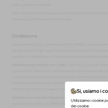
sottili, eleganti e raffinati.
Ogni metodo di aromatizzazione delle botaniche porta con sé v
ottenere un profilo aromatico ottimale.
Distillazione
Va sottolineato che, a differenza di altri distillati, la produzi
semplicemente "gin" o più comunemente noti come Compound Gin. 
processo di distillazione e il profilo aromatico del prodotto fina
Alambicco Discontinuo (Pot Still):
L'alambicco "pot still" è un
caldaia (pot), dove l’alcol viene riscaldato fino a raggiungere 
si raffreddano e tornano allo stato liquido. La forma distintiva 
botaniche possono essere direttamente immerse nell’alambicco 
migliore estrazione dei sapori. Una volta evaporato tutto il co
Si, usiamo i c
Alambicco a Colonna (Column Still):
L'alambicco a colonna, co
Utilizziamo i cookie p
distillazione continua. A differenza dell'alambicco pot still,
dei cookie.