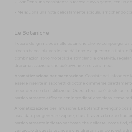
- Uva:
Dona una consistenza succosa e avvolgente, con un equili
- Mela:
Dona una nota delicatamente acidula, arricchendo con
Le Botaniche
Il cuore del gin risiede nelle botaniche che ne compongono il pro
piccola bacca blu-verde che dà il nome a questo distillato, è l'i
combinazioni sono molteplici e stimolano la creatività, regaland
di aromatizzazione che può avvenire in diversi modi:
Aromatizzazione per macerazione:
Consiste nell'infondere 
essere inserite in sacchetti di cotone o immerse direttamente n
procedere con la distillazione. Questa tecnica è ideale per o
particolarmente efficace con ingredienti complessi come radic
Aromatizzazione per Infusione:
Le botaniche vengono posizio
riscaldato per generare vapore, che attraversa la rete di bot
particolarmente indicato per botaniche delicate, come fiori, tè
vantaggio di questa tecnica è che gli aromi vengono estratti i