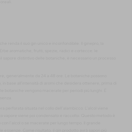
oreali.
he renda il suo gin unico e inconfondibile. Il ginepro, la
 Erbe aromatiche, frutti, spezie, radici e cortecce: le
n il sapore distintivo delle botaniche, è necessario un processo
riare, generalmente da 24 a 48 ore. Le botaniche possono
, in base all'intensità di aromi che desidera ottenere, prima di
 le botaniche vengono macerate per periodi più lunghi. È
ssenza.
perforata situata nel collo dell’alambicco. L’alcol viene
esto vapore viene poi condensato e raccolto. Questo metodo è
to con l’alcol o se macerate per lungo tempo. Il grande
 essenze. Come risultato, il gin prodotto avrà sapori più