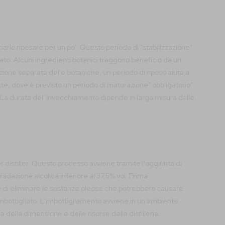
ciarlo riposare per un po'. Questo periodo di "stabilizzazione"
rato. Alcuni ingredienti botanici traggono beneficio da un
zione separata delle botaniche, un periodo di riposo aiuta a
tte, dove è previsto un periodo di maturazione” obbligatorio”.
 La durata dell'invecchiamento dipende in larga misura dalle
ter distiller. Questo processo avviene tramite l'aggiunta di
dazione alcolica inferiore al 37,5% vol. Prima
te di eliminare le sostanze oleose che potrebbero causare
mbottigliato. L'imbottigliamento avviene in un ambiente
ella dimensione e delle risorse della distilleria.