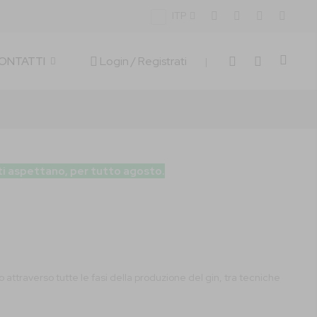
ITP
Carrell
Login
/ Registrati
CONTATTI
|
 ti aspettano, per tutto agosto.
o attraverso tutte le fasi della produzione del gin, tra tecniche