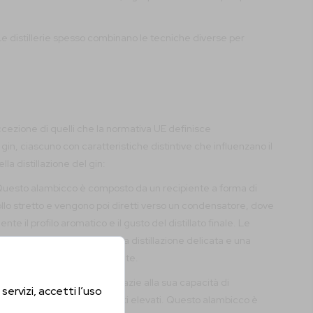
Le distillerie spesso combinano le tecniche diverse per
 eccezione di quelli che la normativa UE definisce
n, ciascuno con caratteristiche distintive che influenzano il
lla distillazione del gin:
riti. Questo alambicco è composto da un recipiente a forma di
collo stretto e vengono poi diretti verso un condensatore, dove
te il profilo aromatico e il gusto del distillato finale. Le
rno dell’alambicco, per una distillazione delicata e una
 poi essere riempito nuovamente.
istillati su larga scala grazie alla sua capacità di
servizi, accetti l’uso
ostante, garantendo rendimenti elevati. Questo alambicco è