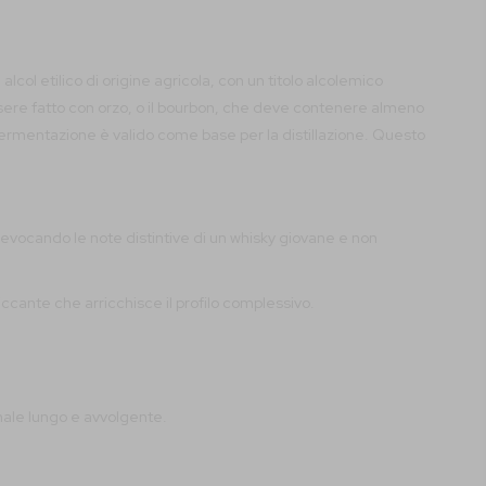
col etilico di origine agricola, con un titolo alcolemico
 essere fatto con orzo, o il bourbon, che deve contenere almeno
 di fermentazione è valido come base per la distillazione. Questo
, evocando le note distintive di un whisky giovane e non
cante che arricchisce il profilo complessivo.
nale lungo e avvolgente.