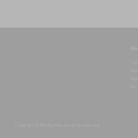
Gui
Con
Prod
Met
Pri
Copyright © Whisky Italy all rights reserved.