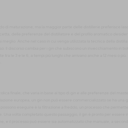
iodo di maturazione, ma la maggior parte delle distillerie preferisce las
cetta, delle preferenze del distillatore e del profilo aromatico deside
meglio. Anche nel caso in cui venga utilizzata la tecnica della distilla
oso. Il discorso cambia per i gin che subiscono un invecchiamento in bo
ra le 3 e le 6, a tempi più lunghi che arrivano anche a 12 mesi o più.
.
lcolica finale, che varia in base al tipo di gin e alle preferenze del mas
slazione europea, un gin non può essere commercializzato se ha una gra
rie possono eseguire è la filtrazione a freddo, un processo che permet
e. Una volta completato questo passaggio, il gin è pronto per essere i
, e il processo può essere sia automatizzato che manuale, a seconda d