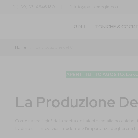
(+39) 331 4646 180
info@passionegin.com
GIN
TONICHE & COCKT
Home
La produzione del Gin
APERTI TUTTO AGOSTO: Le vacanze
La Produzione De
Come nasce il gin? dalla scelta dell’alcol base alle botaniche, f
tradizionali, innovazioni moderne e l’importanza degli aromi bo