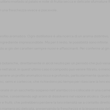
brio morbido al palato e note di frutta secca e delicate sfumature fl
 una freschezza vivace e piacevole.
filo aromatico. Ogni distillatore è alla ricerca di un aroma distintivo, c
ngrediente imprescindibile. Ma per il resto, le possibilità sono infinite.
o ai gin dei caratteri sempre nuovi e affascinanti. Per conferire al gi
le botaniche, direttamente in alcol neutro per un periodo che può va
ell'alcol, in quest’ultimo caso il composto può venire filtrato, o meno
ttenere un profilo aromatico ricco e profondo, particolarmente quando
i, semi e cortecce, che richiedono più tempo per rilasciare la loro e
nate in un sacchetto sospeso nell’alambicco o collocate in una camera 
aniche, consentendo agli aromi di dissolversi nel vapore alcolico. Qu
 e frutti, che potrebbero perdere la loro intensità se a contatto diret
n maniera più delicata, preservando la freschezza e la leggerezza delle