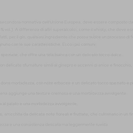
he, secondo la normativa dell'Unione Europea, deve essere composto da al
5% vol.). A differenza di altri superalcolici, come il whisky, che deve
. Infatti, per il gin, qualsiasi ingrediente che possa subire un processo
gnuno con le sue caratteristiche.
Ecco i più comuni:
speziate, che offre una tela bianca con un delicato tocco dolce.
 con delicate sfumature simili al ginepro e accenni di anice e finocchio
 dona morbidezza, con note erbacee e un delicato tocco speziato e pic
 l'avena aggiunge una texture cremosa e una morbidezza avvolgente.
a al palato e una morbidezza avvolgente.
rricchita da delicate note floreali e fruttate, che culminano in un fi
erezza e una consistenza delicata ma leggermente ruvida.