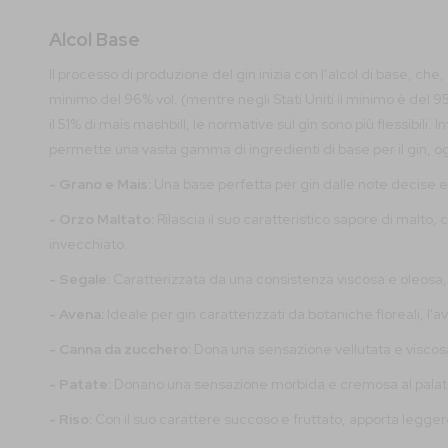
Alcol Base
Il processo di produzione del gin inizia con l’alcol di base, c
minimo del 96% vol. (mentre negli Stati Uniti il minimo è del 9
il 51% di mais mashbill, le normative sul gin sono più flessibili
permette una vasta gamma di ingredienti di base per il gin, o
- Grano e Mais:
Una base perfetta per gin dalle note decise e 
- Orzo Maltato:
Rilascia il suo caratteristico sapore di malto,
invecchiato.
- Segale:
Caratterizzata da una consistenza viscosa e oleosa,
- Avena:
Ideale per gin caratterizzati da botaniche floreali,
- Canna da zucchero:
Dona una sensazione vellutata e viscos
- Patate:
Donano una sensazione morbida e cremosa al palato, a
- Riso:
Con il suo carattere succoso e fruttato, apporta legg