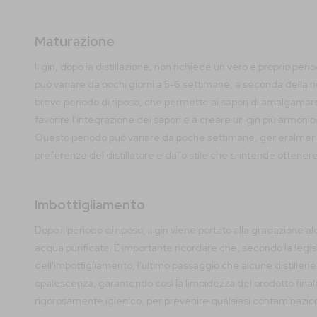
Maturazione
Il gin, dopo la distillazione, non richiede un vero e proprio per
può variare da pochi giorni a 5-6 settimane, a seconda della ri
breve periodo di riposo, che permette ai sapori di amalgamarsi 
favorire l'integrazione dei sapori e a creare un gin più armoni
Questo periodo può variare da poche settimane, generalmente t
preferenze del distillatore e dallo stile che si intende ottenere
Imbottigliamento
Dopo il periodo di riposo, il gin viene portato alla gradazione a
acqua purificata. È importante ricordare che, secondo la legi
dell'imbottigliamento, l'ultimo passaggio che alcune distille
opalescenza, garantendo così la limpidezza del prodotto final
rigorosamente igienico, per prevenire qualsiasi contaminazione