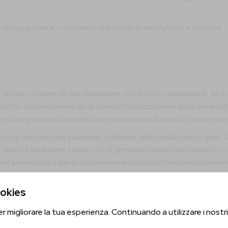
antaggi diversi, conferendo al prodotto finale sfumature distintive.
one del gin non parte da una distillazione, ma da una ri-distillazione, ad
Esistono diversi tipi di alambicchi utilizzati nella produzione del gi
le. Di seguito sono descritti alcuni dei principali alambicchi impiegati ne
o degli strumenti più tradizionali e utilizzati nella distillazione di spi
il punto di ebollizione. I vapori che si generano salgono attraverso un 
dell’alambicco e il tipo di condensatore utilizzato influenzano notevolmen
Sei Maggiorenne?
o, in alternativa, essere posizionate in un sacchetto sospeso all’inte
ntenuto del pot la distillazione viene fermata e l'alambicco pulito per
ookies
nosciuto anche come alambicco continuo, è ideale per la produzione di d
Conferma la tua età per proseguire
er migliorare la tua esperienza. Continuando a utilizzare i nostri 
 che lavora a batch, l’alambicco a colonna permette una distillazione c