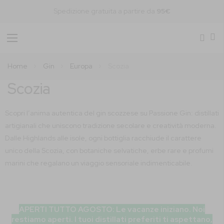
Spedizione gratuita a partire da
95€
Toggle
Nav
Home
Gin
Europa
Scozia
Scozia
Scopri l’anima autentica del gin scozzese su Passione Gin: distillati
artigianali che uniscono tradizione secolare e creatività moderna.
Dalle Highlands alle isole, ogni bottiglia racchiude il carattere
unico della Scozia, con botaniche selvatiche, erbe rare e profumi
marini che regalano un viaggio sensoriale indimenticabile.
APERTI TUTTO AGOSTO: Le vacanze iniziano. Noi
restiamo aperti. I tuoi distillati preferiti ti aspettano,