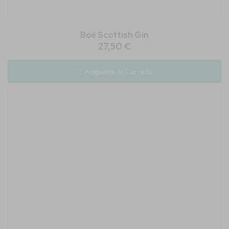
Boë Scottish Gin
27,50 €
Aggiungi Al Carrello