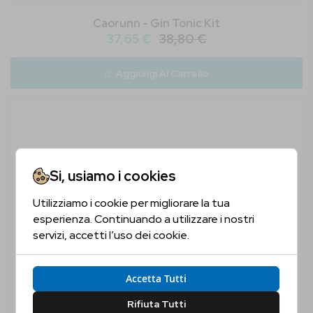
Caorunn - Gin Tonic Kit
37,65 €
38,80 €
Aggiungi Al Carrello
Si, usiamo i cookies
Utilizziamo i cookie per migliorare la tua
Sei Maggiorenne?
esperienza. Continuando a utilizzare i nostri
servizi, accetti l’uso dei cookie.
Conferma la tua età per proseguire
Accetta Tutti
Sì, Confermo
No, Non Confermo
Rifiuta Tutti