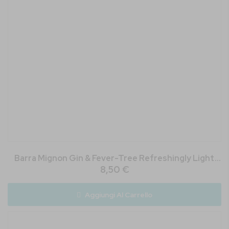
Barra Mignon Gin & Fever-Tree Refreshingly Light
8,50 €
Tonic
Aggiungi Al Carrello