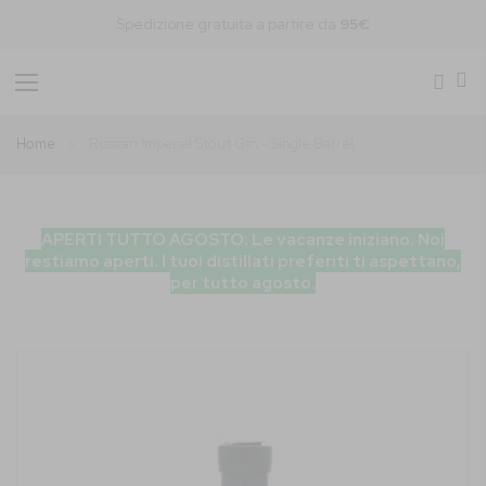
Spedizione gratuita a partire da
95€
Toggle
Nav
Home
Russian Imperial Stout Gin - Single Barrel
APERTI TUTTO AGOSTO: Le vacanze iniziano. Noi
restiamo aperti. I tuoi distillati preferiti ti aspettano,
per tutto agosto.
Vai
alla
fine
della
galleria
di