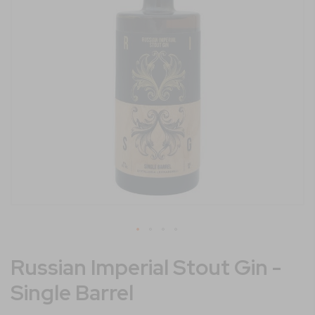
immagini
Vai
Russian Imperial Stout Gin -
all'inizio
della
Single Barrel
galleria
di