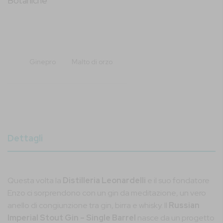
Botaniche
Ginepro
Malto di orzo
Dettagli
Questa volta la
Distilleria Leonardelli
e il suo fondatore
Enzo ci sorprendono con un gin da meditazione, un vero
anello di congiunzione tra gin, birra e whisky. Il
Russian
Imperial Stout Gin – Single Barrel
nasce da un progetto