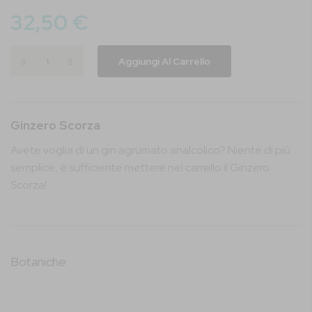
immagini
32,50 €
Aggiungi Al Carrello
Ginzero Scorza
Avete voglia di un gin agrumato analcolico? Niente di più
semplice, è sufficiente mettere nel carrello il Ginzero
Scorza!
Botaniche