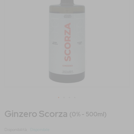
immagini
Vai
Ginzero Scorza
all'inizio
(0% - 500ml)
della
galleria
Disponibilità:
Disponibile
di