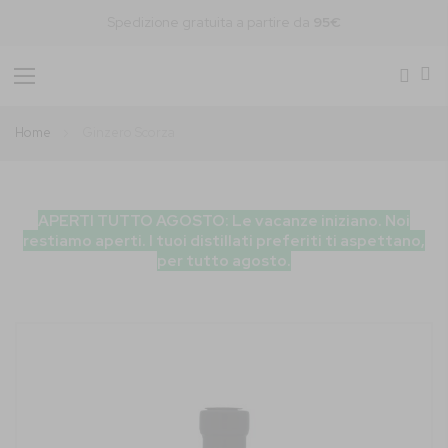
Spedizione gratuita a partire da
95€
Toggle
Nav
Home
Ginzero Scorza
APERTI TUTTO AGOSTO: Le vacanze iniziano. Noi
restiamo aperti. I tuoi distillati preferiti ti aspettano,
per tutto agosto.
Vai
alla
fine
della
galleria
di