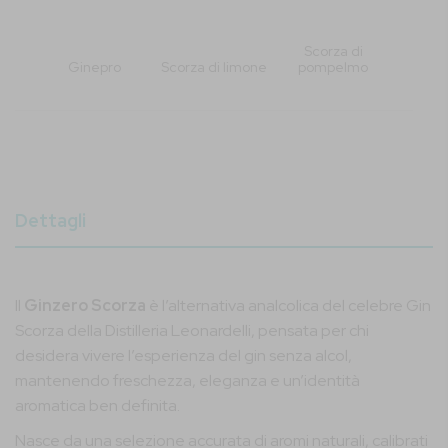
Scorza di
Ginepro
Scorza di limone
pompelmo
Dettagli
Il
Ginzero Scorza
è l’alternativa analcolica del celebre Gin
Scorza della Distilleria Leonardelli, pensata per chi
desidera vivere l’esperienza del gin senza alcol,
mantenendo freschezza, eleganza e un’identità
aromatica ben definita.
Nasce da una selezione accurata di aromi naturali, calibrati