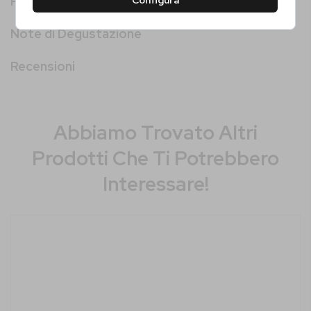
Più informazioni
Configura
Note di Degustazione
Recensioni
Abbiamo Trovato Altri
Prodotti Che Ti Potrebbero
Interessare!