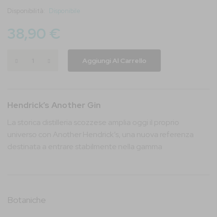
immagini
Disponibilità:
Disponibile
38,90 €
Aggiungi Al Carrello
Hendrick’s Another Gin
La storica distilleria scozzese amplia oggi il proprio
universo con Another Hendrick’s, una nuova referenza
destinata a entrare stabilmente nella gamma
Botaniche