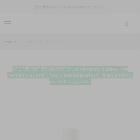
Spedizione gratuita a partire da
95€
Toggle
Nav
Home
Hendrick’s Another Gin
APERTI TUTTO AGOSTO: Le vacanze iniziano. Noi
restiamo aperti. I tuoi distillati preferiti ti aspettano,
per tutto agosto.
Vai
alla
fine
della
galleria
di