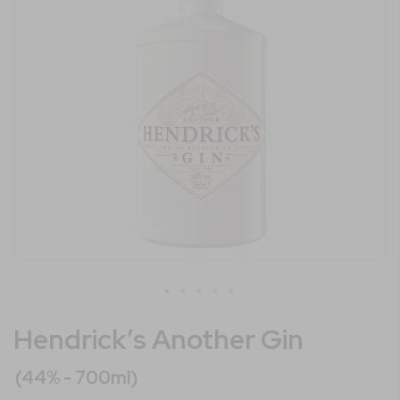
immagini
Vai
Hendrick’s Another Gin
all'inizio
della
galleria
(44% - 700ml)
di