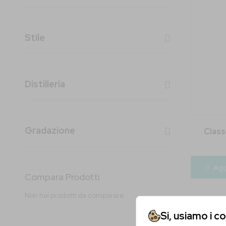
Stile
Distilleria
Gradazione
Class
Agg
Compara Prodotti
Non hai prodotti da comparare.
Si, usiamo i c