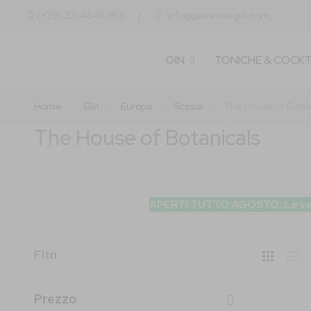
(+39) 331 4646 180
info@passionegin.com
GIN
TONICHE & COCKT
Home
Gin
Europa
Scozia
The House of Botan
The House of Botanicals
APERTI TUTTO AGOSTO: Le vacanze
Nasc
Fltri
Side
Grid
Lis
Prezzo