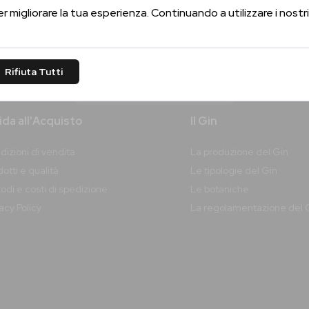
Conferma la tua età per proseguire
er migliorare la tua esperienza. Continuando a utilizzare i nostri 
Sì, Confermo
Rifiuta Tutti
No, Non Confermo
da all'Acquisto
Il Gin
dizioni di vendita
La produzione del Gin
otti e qualità
Le tipologie del Gin
odi e costi di spedizione
Le botaniche
vacy
Policy
La regolamentazione del 