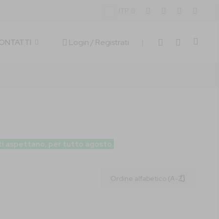
ITP
Carrell
Login
/ Registrati
CONTATTI
|
 ti aspettano, per tutto agosto.