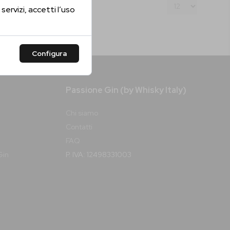
servizi, accetti l’uso
Configura
Passione Gin (by Whisky Italy)
Chi siamo
Contatti
FAQ
Gin
P. IVA: 12498331003