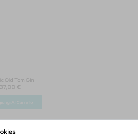
ic Old Tom Gin
37,00 €
iungi Al Carrello
Sei Maggiorenne?
ookies