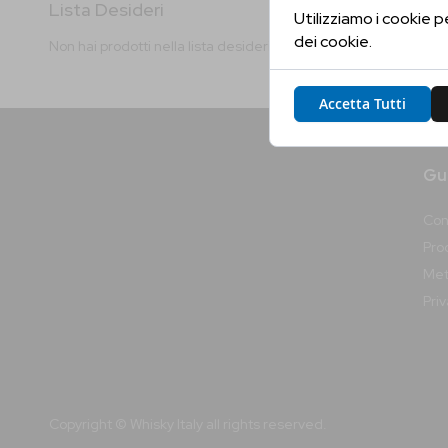
Lista Desideri
Utilizziamo i cookie p
dei cookie.
Non hai prodotti nella lista desideri.
Accetta Tutti
Gui
Con
Prod
Met
Pri
Copyright © Whisky Italy all rights reserved.