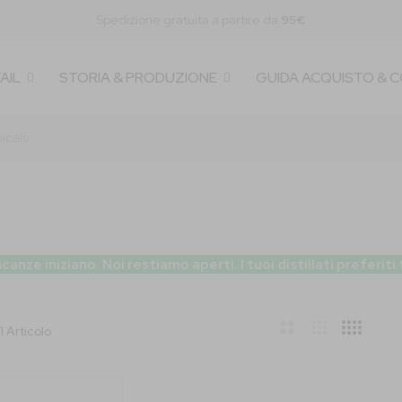
Spedizione gratuita a partire da
95€
AIL
STORIA & PRODUZIONE
GUIDA ACQUISTO & 
icals
 iniziano. Noi restiamo aperti. I tuoi distillati preferiti
ondi
1
Articolo
bar
t