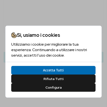
Si, usiamo i cookies
Brewdog LoneWolf Original Juniper Gin
Utilizziamo i cookie per migliorare la tua
Sei Maggiorenne?
34,00 €
esperienza. Continuando a utilizzare i nostri
servizi, accetti l’uso dei cookie.
Aggiungi Al Carrello
Conferma la tua età per proseguire
Accetta Tutti
Sì, Confermo
No, Non Confermo
Rifiuta Tutti
Configura