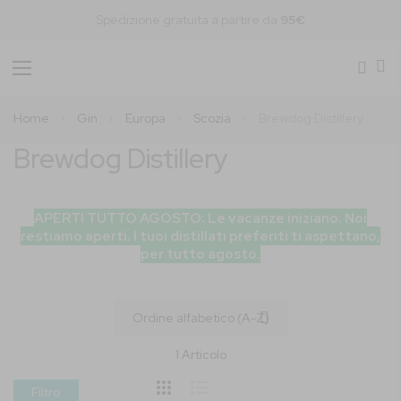
Spedizione gratuita a partire da
95€
Toggle
Nav
Home
Gin
Europa
Scozia
Brewdog Distillery
Brewdog Distillery
APERTI TUTTO AGOSTO: Le vacanze iniziano. Noi
restiamo aperti. I tuoi distillati preferiti ti aspettano,
per tutto agosto.
1
Articolo
Filtro