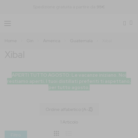
Spedizione gratuita a partire da
95€
Toggle
Nav
Home
Gin
America
Guatemala
Xibal
Xibal
APERTI TUTTO AGOSTO: Le vacanze iniziano. Noi
restiamo aperti. I tuoi distillati preferiti ti aspettano,
per tutto agosto.
1
Articolo
Filtro