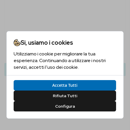
Si, usiamo i cookies
Xibal Equinox Gin
Utilizziamo i cookie per migliorare la tua
Sei Maggiorenne?
41,50 €
45,00 €
esperienza. Continuando a utilizzare i nostri
servizi, accetti l’uso dei cookie.
Aggiungi Al Carrello
Conferma la tua età per proseguire
Accetta Tutti
Sì, Confermo
No, Non Confermo
Rifiuta Tutti
Configura