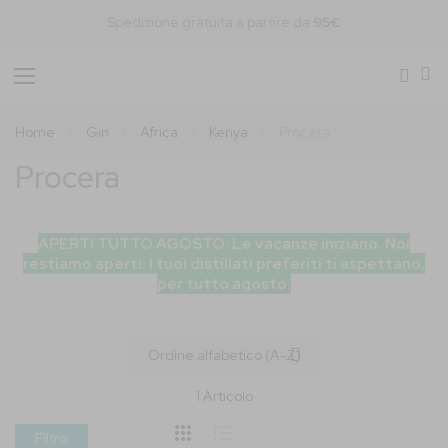
Spedizione gratuita a partire da
95€
Toggle
Nav
Home
Gin
Africa
Kenya
Procera
Procera
APERTI TUTTO AGOSTO: Le vacanze iniziano. Noi
restiamo aperti. I tuoi distillati preferiti ti aspettano,
per tutto agosto.
1
Articolo
Filtro