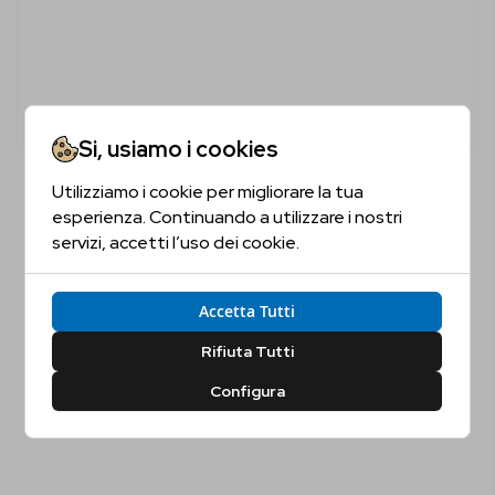
Si, usiamo i cookies
Procera Blue Dot Gin
Utilizziamo i cookie per migliorare la tua
Sei Maggiorenne?
99,00 €
110,00 €
esperienza. Continuando a utilizzare i nostri
servizi, accetti l’uso dei cookie.
Non disponibile
Conferma la tua età per proseguire
Accetta Tutti
Sì, Confermo
No, Non Confermo
Rifiuta Tutti
Configura