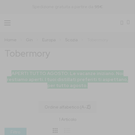
Spedizione gratuita a partire da
95€
Toggle
Nav
Home
Gin
Europa
Scozia
Tobermory
Tobermory
APERTI TUTTO AGOSTO: Le vacanze iniziano. Noi
restiamo aperti. I tuoi distillati preferiti ti aspettano,
per tutto agosto.
1
Articolo
Filtro