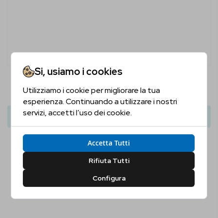
Si, usiamo i cookies
Tobermory Hebridean Gin
Utilizziamo i cookie per migliorare la tua
Sei Maggiorenne?
39,90 €
45,00 €
esperienza. Continuando a utilizzare i nostri
servizi, accetti l’uso dei cookie.
Aggiungi Al Carrello
Conferma la tua età per proseguire
Accetta Tutti
Sì, Confermo
No, Non Confermo
Rifiuta Tutti
Configura