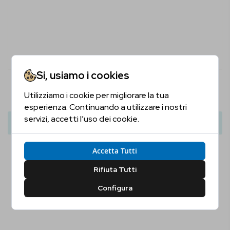
Si, usiamo i cookies
William Kerr's Borders Gin
Utilizziamo i cookie per migliorare la tua
Sei Maggiorenne?
27,00 €
39,00 €
esperienza. Continuando a utilizzare i nostri
servizi, accetti l’uso dei cookie.
Aggiungi Al Carrello
Conferma la tua età per proseguire
Accetta Tutti
Sì, Confermo
No, Non Confermo
Rifiuta Tutti
Configura