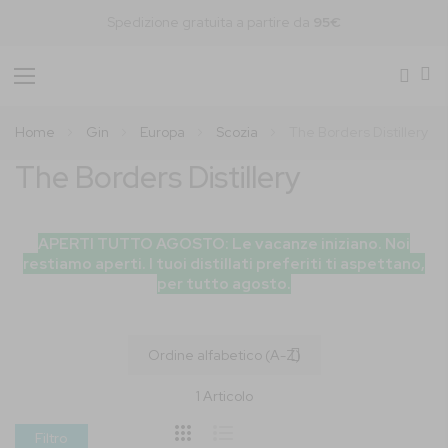
Spedizione gratuita a partire da
95€
Toggle
Nav
Home
Gin
Europa
Scozia
The Borders Distillery
The Borders Distillery
APERTI TUTTO AGOSTO: Le vacanze iniziano. Noi
restiamo aperti. I tuoi distillati preferiti ti aspettano,
per tutto agosto.
1
Articolo
Filtro