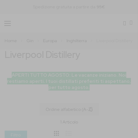
Spedizione gratuita a partire da
95€
Toggle
Nav
Home
Gin
Europa
Inghilterra
Liverpool Distillery
Liverpool Distillery
APERTI TUTTO AGOSTO: Le vacanze iniziano. Noi
restiamo aperti. I tuoi distillati preferiti ti aspettano,
per tutto agosto.
1
Articolo
Filtro