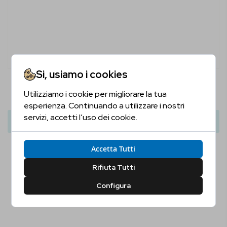
Si, usiamo i cookies
Liverpool Organic Gin Rose Petal
Utilizziamo i cookie per migliorare la tua
Sei Maggiorenne?
28,50 €
33,50 €
esperienza. Continuando a utilizzare i nostri
servizi, accetti l’uso dei cookie.
Aggiungi Al Carrello
Conferma la tua età per proseguire
Accetta Tutti
Sì, Confermo
No, Non Confermo
Rifiuta Tutti
Configura